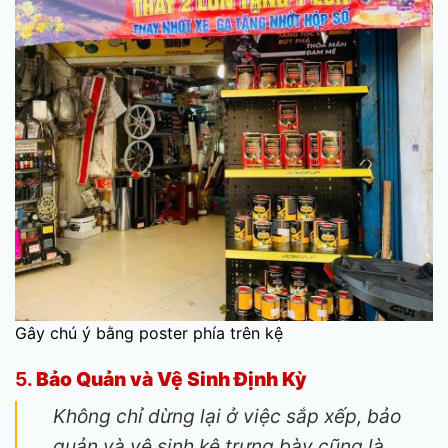
Gây chú ý bằng poster phía trên kệ
5.
Bảo Quản và Vệ Sinh Định Kỳ
Không chỉ dừng lại ở việc sắp xếp, bảo
quản và vệ sinh kệ trưng bày cũng là