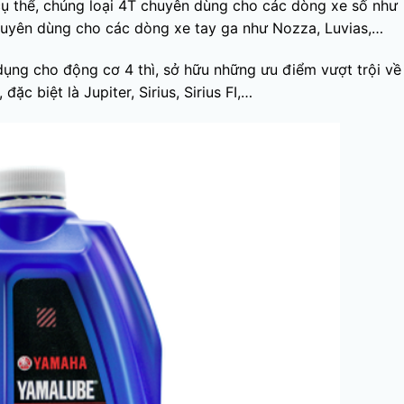
ụ thể, chủng loại 4T chuyên dùng cho các dòng xe số như
T chuyên dùng cho các dòng xe tay ga như Nozza, Luvias,…
ụng cho động cơ 4 thì, sở hữu những ưu điểm vượt trội về
c biệt là Jupiter, Sirius, Sirius FI,…