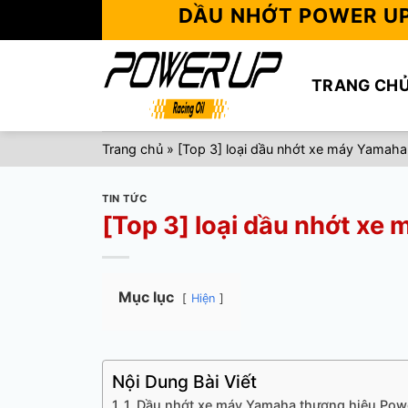
Skip
DẦU NHỚT POWER U
to
content
TRANG CH
Trang chủ
»
[Top 3] loại dầu nhớt xe máy Yamaha 
TIN TỨC
[Top 3] loại dầu nhớt xe
Mục lục
Hiện
Nội Dung Bài Viết
1. Dầu nhớt xe máy Yamaha thương hiệu Pow