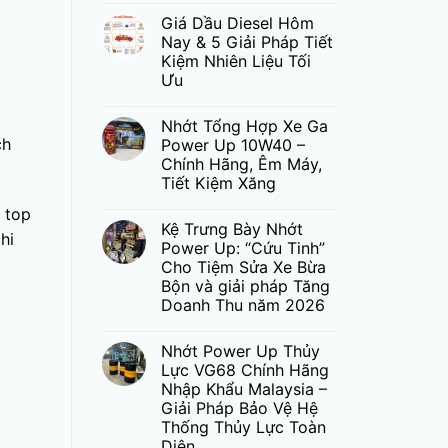
Giá Dầu Diesel Hôm
Nay & 5 Giải Pháp Tiết
Kiệm Nhiên Liệu Tối
Ưu
Nhớt Tổng Hợp Xe Ga
ch
Power Up 10W40 –
Chính Hãng, Êm Máy,
Tiết Kiệm Xăng
ề top
Kệ Trưng Bày Nhớt
hi
Power Up: “Cứu Tinh”
Cho Tiệm Sửa Xe Bừa
Bộn và giải pháp Tăng
Doanh Thu năm 2026
Nhớt Power Up Thủy
Lực VG68 Chính Hãng
Nhập Khẩu Malaysia –
Giải Pháp Bảo Vệ Hệ
Thống Thủy Lực Toàn
Diện