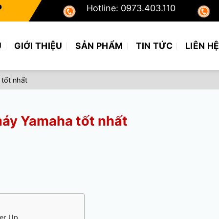
P
Hotline: 0973.403.110
Ủ
GIỚI THIỆU
SẢN PHẨM
TIN TỨC
LIÊN H
tốt nhất
 máy Yamaha tốt nhất
er Up