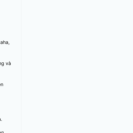
aha,
ng và
ên
.
ng