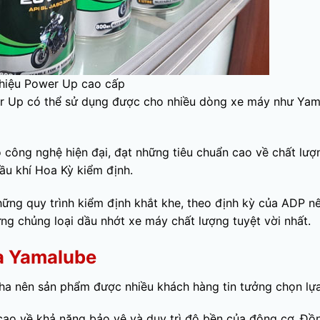
hiệu Power Up cao cấp
r Up có thể sử dụng được cho nhiều dòng xe máy như Yam
công nghệ hiện đại, đạt những tiêu chuẩn cao về chất lượ
u khí Hoa Kỳ kiểm định.
ững quy trình kiểm định khắt khe, theo định kỳ của ADP n
g chủng loại dầu nhớt xe máy chất lượng tuyệt vời nhất.
a Yamalube
ha nên sản phẩm được nhiều khách hàng tin tưởng chọn lựa
cao về khả năng bảo vệ và duy trì độ bền của động cơ. Đồ