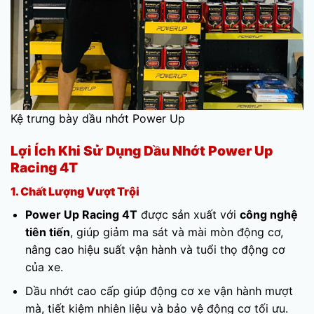
Kệ trưng bày dầu nhớt Power Up
Lợi Ích Khi Sử Dụng Dầu Nhớt Power Up
Racing 4T
1. Chất Lượng Vượt Trội
Power Up Racing 4T
được sản xuất với
công nghệ
tiên tiến
, giúp giảm ma sát và mài mòn động cơ,
nâng cao hiệu suất vận hành và tuổi thọ động cơ
của xe.
Dầu nhớt cao cấp giúp động cơ xe vận hành mượt
mà, tiết kiệm nhiên liệu và bảo vệ động cơ tối ưu.