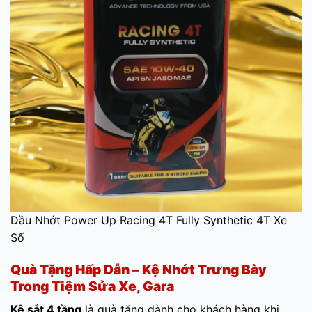
Dầu Nhớt Power Up Racing 4T Fully Synthetic 4T Xe
Số
Quà Tặng Hấp Dẫn – Kệ Nhớt Trưng Bày
Trong Tiệm Sửa Xe, Gara
Kệ sắt 4 tầng
là quà tặng dành cho khách hàng khi