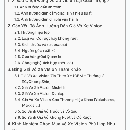
Vì Sao Chọn Đúng Vỏ Xe Vision Lại Quan Trọng?
Ảnh hưởng đến an toàn
Ảnh hưởng đến cảm giác lái và hiệu suất
Ảnh hưởng đến chi phí vận hành
Các Yếu Tố Ảnh Hưởng Đến Giá Vỏ Xe Vision
Thương hiệu lốp
Loại vỏ: Có ruột hay không ruột
Kích thước vỏ (trước/sau)
Nguồn gốc xuất xứ
Cửa hàng/Đại lý bán lẻ
Công nghệ tích hợp (nếu có)
Bảng Giá Vỏ Xe Vision Tham Khảo
Giá Vỏ Xe Vision Zin Theo Xe (OEM – Thường là
IRC/Cheng Shin)
Giá Vỏ Xe Vision Michelin
Giá Vỏ Xe Vision Dunlop
Giá Vỏ Xe Vision Các Thương Hiệu Khác (Yokohama,
Maxxis,…)
So Sánh Giá Vỏ Trước và Vỏ Sau
So Sánh Giá Vỏ Không Ruột và Có Ruột
Kinh Nghiệm Chọn Mua Vỏ Xe Vision Phù Hợp Nhu