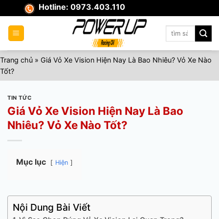
Skip
Hotline: 0973.403.110
to
content
Tìm
kiếm:
Trang chủ
»
Giá Vỏ Xe Vision Hiện Nay Là Bao Nhiêu? Vỏ Xe Nào
Tốt?
TIN TỨC
Giá Vỏ Xe Vision Hiện Nay Là Bao
Nhiêu? Vỏ Xe Nào Tốt?
Mục lục
Hiện
Nội Dung Bài Viết