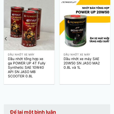
DẦU NHỚT XE MÁY
DẦU NHỚT XE MÁY
Dầu nhớt tổng hợp xe
Dầu nhớt xe máy SAE
ga POWER UP 4T Fully
20W50 SN JASO MA2
Synthetic SAE 10W40
0.8L và 1L
API SN JASO MB
SCOOTER 0.8L
Để lại một bình luận