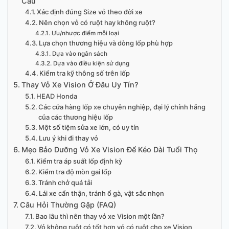
Cầu
Xác định đúng Size vỏ theo đời xe
Nên chọn vỏ có ruột hay không ruột?
Ưu/nhược điểm mỗi loại
Lựa chọn thương hiệu và dòng lốp phù hợp
Dựa vào ngân sách
Dựa vào điều kiện sử dụng
Kiểm tra kỹ thông số trên lốp
Thay Vỏ Xe Vision Ở Đâu Uy Tín?
HEAD Honda
Các cửa hàng lốp xe chuyên nghiệp, đại lý chính hãng
của các thương hiệu lốp
Một số tiệm sửa xe lớn, có uy tín
Lưu ý khi đi thay vỏ
Mẹo Bảo Dưỡng Vỏ Xe Vision Để Kéo Dài Tuổi Thọ
Kiểm tra áp suất lốp định kỳ
Kiểm tra độ mòn gai lốp
Tránh chở quá tải
Lái xe cẩn thận, tránh ổ gà, vật sắc nhọn
Câu Hỏi Thường Gặp (FAQ)
Bao lâu thì nên thay vỏ xe Vision một lần?
Vỏ không ruột có tốt hơn vỏ có ruột cho xe Vision