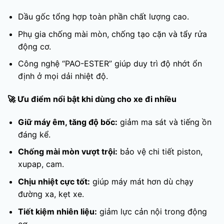
Dầu gốc tổng hợp toàn phần chất lượng cao.
Phụ gia chống mài mòn, chống tạo cặn và tẩy rửa
động cơ.
Công nghệ “PAO-ESTER” giúp duy trì độ nhớt ổn
định ở mọi dải nhiệt độ.
🚀
Ưu điểm nổi bật khi dùng cho xe đi nhiều
Giữ máy êm, tăng độ bốc:
giảm ma sát và tiếng ồn
đáng kể.
Chống mài mòn vượt trội:
bảo vệ chi tiết piston,
xupap, cam.
Chịu nhiệt cực tốt:
giúp máy mát hơn dù chạy
đường xa, kẹt xe.
Tiết kiệm nhiên liệu:
giảm lực cản nội trong động
cơ.