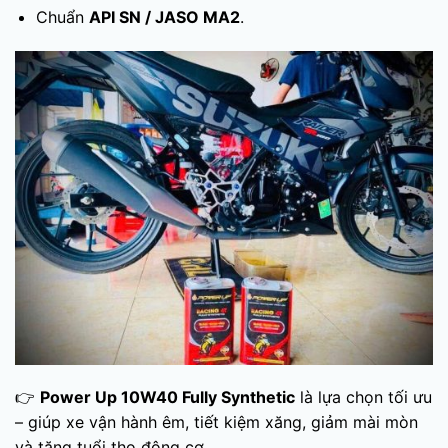
Chuẩn
API SN / JASO MA2
.
👉
Power Up 10W40 Fully Synthetic
là lựa chọn tối ưu
– giúp xe vận hành êm, tiết kiệm xăng, giảm mài mòn
và tăng tuổi thọ động cơ.