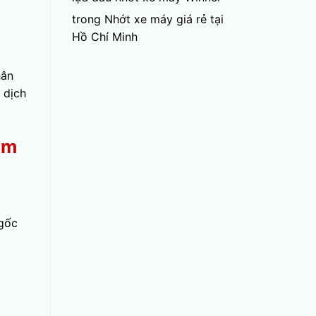
trong
Nhớt xe máy giá rẻ tại
Hồ Chí Minh
hân
 dịch
om
gốc