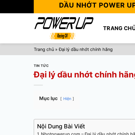
Skip
DẦU NHỚT POWER U
to
content
TRANG CH
Trang chủ
»
Đại lý dầu nhớt chính hãng
TIN TỨC
Đại lý dầu nhớt chính hãn
Mục lục
Hiện
Nội Dung Bài Viết
Nhotpowerup.com – Đại lý dầu nhớt chính hã