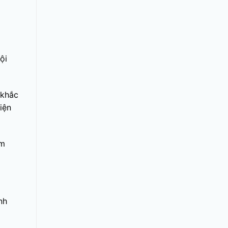
ội
 khắc
iện
ẩm
nh