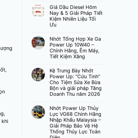
Giá Dầu Diesel Hôm
Nay & 5 Giải Pháp Tiết
Kiệm Nhiên Liệu Tối
Ưu
Nhớt Tổng Hợp Xe Ga
Power Up 10W40 –
 lượng
Chính Hãng, Êm Máy,
Tiết Kiệm Xăng
ốt,
Kệ Trưng Bày Nhớt
Power Up: “Cứu Tinh”
Cho Tiệm Sửa Xe Bừa
Bộn và giải pháp Tăng
họn
Doanh Thu năm 2026
Nhớt Power Up Thủy
g,
Lực VG68 Chính Hãng
Nhập Khẩu Malaysia –
 khi
Giải Pháp Bảo Vệ Hệ
Thống Thủy Lực Toàn
Diện