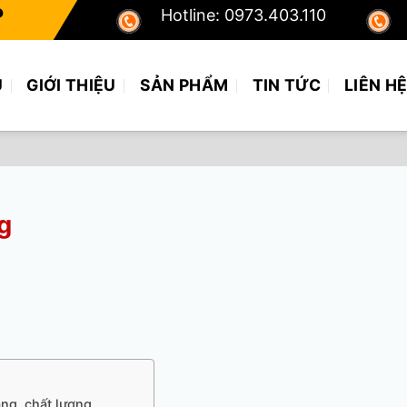
P
Hotline: 0973.403.110
Ủ
GIỚI THIỆU
SẢN PHẨM
TIN TỨC
LIÊN H
g
ng, chất lượng