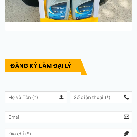
ĐĂNG KÝ LÀM ĐẠI LÝ