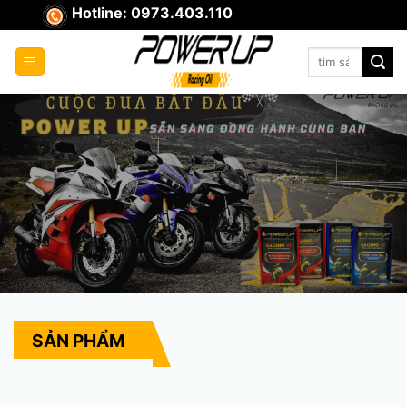
Skip
Hotline: 0973.403.110
to
content
Tìm
kiếm:
SẢN PHẨM