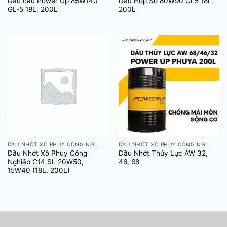
Dầu cầu Power Up 85W140
Dầu Hộp Số 80W90 GL5 18L
GL-5 18L, 200L
200L
DẦU NHỚT XÔ PHUY CÔNG NGHIỆP
DẦU NHỚT XÔ PHUY CÔNG NGHIỆP
Dầu Nhớt Xô Phuy Công
Dầu Nhớt Thủy Lực AW 32,
Nghiệp C14 SL 20W50,
46, 68
15W40 (18L, 200L)