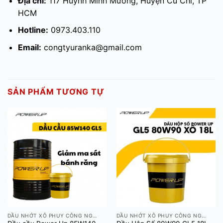
Địa chỉ:
117 Huỳnh Minh Mương, Huyện Củ Chi, TP
HCM
Hotline:
0973.403.110
Email:
congtyuranka@gmail.com
SẢN PHẨM TƯƠNG TỰ
DẦU NHỚT XÔ PHUY CÔNG NGHIỆP
DẦU NHỚT XÔ PHUY CÔNG NGHIỆP