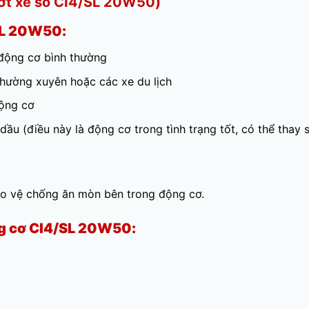
ớt xe số CI4/SL 20W50)
SL 20W50:
 động cơ bình thường
thường xuyên hoặc các xe du lịch
động cơ
ầu (điều này là động cơ trong tình trạng tốt, có thể thay
o vệ chống ăn mòn bên trong động cơ.
ng cơ CI4/SL 20W50: