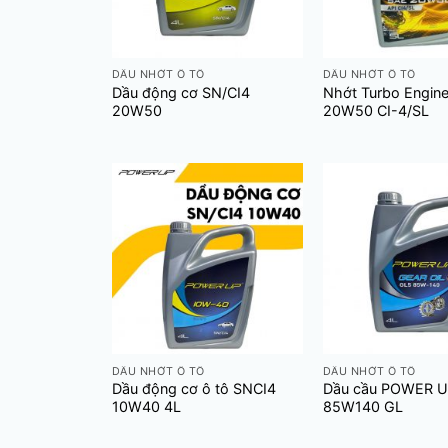
+
+
DẦU NHỚT Ô TÔ
DẦU NHỚT Ô TÔ
Dầu động cơ SN/CI4
Nhớt Turbo Engin
20W50
20W50 CI-4/SL
+
+
DẦU NHỚT Ô TÔ
DẦU NHỚT Ô TÔ
Dầu động cơ ô tô SNCI4
Dầu cầu POWER 
10W40 4L
85W140 GL