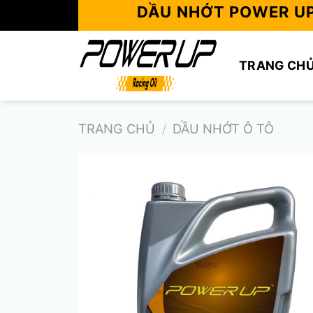
Skip
DẦU NHỚT POWER U
to
content
TRANG CH
TRANG CHỦ
/
DẦU NHỚT Ô TÔ