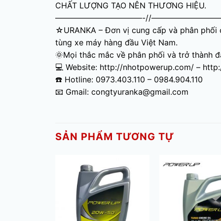
CHẤT LƯỢNG TẠO NÊN THƯƠNG HIỆU.
———————————-//—————————
☆URANKA – Đơn vị cung cấp và phân phối cá
tùng xe máy hàng đầu Việt Nam.
🌞Mọi thắc mắc về phân phối và trở thành đạ
💻 Website: http://nhotpowerup.com/ – http
☎️ Hotline: 0973.403.110 – 0984.904.110
📧 Gmail: congtyuranka@gmail.com
SẢN PHẨM TƯƠNG TỰ