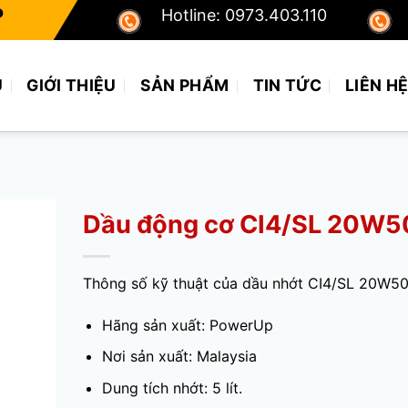
P
Hotline: 0973.403.110
Ủ
GIỚI THIỆU
SẢN PHẨM
TIN TỨC
LIÊN H
Dầu động cơ CI4/SL 20W5
Thông số kỹ thuật của dầu nhớt CI4/SL 20W50
Hãng sản xuất: PowerUp
Nơi sản xuất: Malaysia
Dung tích nhớt: 5 lít.