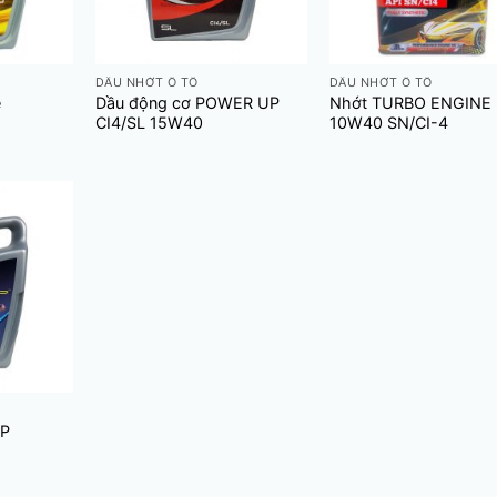
+
+
DẦU NHỚT Ô TÔ
DẦU NHỚT Ô TÔ
e
Dầu động cơ POWER UP
Nhớt TURBO ENGINE
CI4/SL 15W40
10W40 SN/CI-4
UP