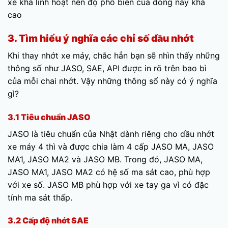
xe khá linh hoạt nên độ phổ biến của dòng này khá
cao
3. Tìm hiểu ý nghĩa các chỉ số dầu nhớt
Khi thay nhớt xe máy, chắc hẳn bạn sẽ nhìn thấy những
thông số như JASO, SAE, API được in rõ trên bao bì
của mỗi chai nhớt. Vậy những thông số này có ý nghĩa
gì?
3.1 Tiêu chuẩn JASO
JASO là tiêu chuẩn của Nhật dành riêng cho dầu nhớt
xe máy 4 thì và được chia làm 4 cấp JASO MA, JASO
MA1, JASO MA2 và JASO MB. Trong đó, JASO MA,
JASO MA1, JASO MA2 có hệ số ma sát cao, phù hợp
với xe số. JASO MB phù hợp với xe tay ga vì có đặc
tính ma sát thấp.
3.2 Cấp độ nhớt SAE