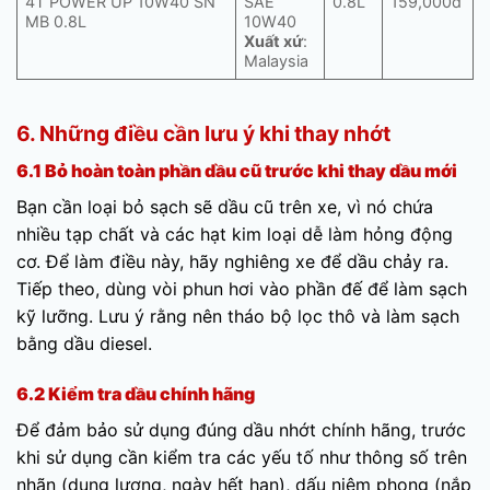
4T POWER UP 10W40 SN
SAE
0.8L
159,000đ
MB 0.8L
10W40
Xuất xứ
:
Malaysia
6. Những điều cần lưu ý khi thay nhớt
6.1 Bỏ hoàn toàn phần dầu cũ trước khi thay dầu mới
Bạn cần loại bỏ sạch sẽ dầu cũ trên xe, vì nó chứa
nhiều tạp chất và các hạt kim loại dễ làm hỏng động
cơ. Để làm điều này, hãy nghiêng xe để dầu chảy ra.
Tiếp theo, dùng vòi phun hơi vào phần đế để làm sạch
kỹ lưỡng. Lưu ý rằng nên tháo bộ lọc thô và làm sạch
bằng dầu diesel.
6.2 Kiểm tra dầu chính hãng
Để đảm bảo sử dụng đúng dầu nhớt chính hãng, trước
khi sử dụng cần kiểm tra các yếu tố như thông số trên
nhãn (dung lượng, ngày hết hạn), dấu niêm phong (nắp