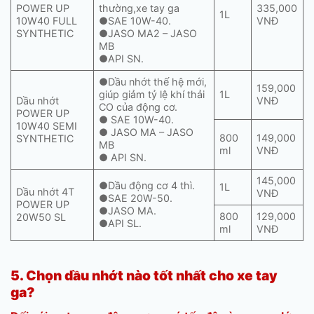
POWER UP
thường,xe tay ga
335,000
1L
10W40 FULL
●SAE 10W-40.
VNĐ
SYNTHETIC
●JASO MA2 – JASO
MB
●API SN.
●Dầu nhớt thế hệ mới,
159,000
giúp giảm tỷ lệ khí thải
1L
Dầu nhớt
VNĐ
CO của động cơ.
POWER UP
● SAE 10W-40.
10W40 SEMI
● JASO MA – JASO
800
149,000
SYNTHETIC
MB
ml
VNĐ
● API SN.
145,000
●Dầu động cơ 4 thì.
1L
Dầu nhớt 4T
VNĐ
●SAE 20W-50.
POWER UP
●JASO MA.
800
129,000
20W50 SL
●API SL.
ml
VNĐ
5. Chọn dầu nhớt nào tốt nhất cho xe tay
ga?