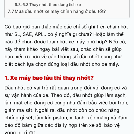
6.3 Thay nhớt theo dung tích xe
7.Mua dầu nhớt xe máy chính hãng ở đâu tốt?
Có bao giờ bạn thắc mắc các chỉ số ghi trên chai nhớt
như SL, SAE, API… có ý nghĩa gì chưa? Hoặc làm thế
nào để chọn được loại nhớt xe máy phù hợp? Nếu có,
hãy tham khảo ngay bài viết sau, chắc chắn sẽ giúp
bạn hiểu rõ hơn về các thông số dầu nhớt cũng như
biết cách lựa chọn đúng loại dầu nhớt cho xe máy.
1. Xe máy bao lâu thì thay nhớt?
Dầu nhớt có vai trò rất quan trọng đối với động cơ và
sự vận hành của xe. Theo đó, dầu nhớt giúp làm sạch,
làm mát cho động cơ cũng như đảm bảo việc bôi trơn,
giảm ma sát. Ngoài ra, dầu nhớt còn có chức năng
chống gỉ sét, làm kín piston, xi lanh, xéc măng và đảm
bảo độ bám giữa các đĩa ly hợp trên xe số, bảo vệ
vòng bi, ổ đỡ.