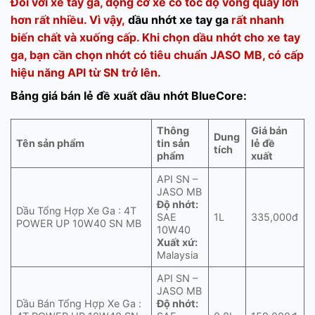
Đối với xe tay ga, động cơ xe có tốc độ vòng quay lớn
hơn rất nhiều. Vì vậy,
dầu nhớt xe tay ga
rất nhanh
biến chất và xuống cấp. Khi chọn dầu nhớt cho xe tay
ga, bạn cần chọn nhớt có tiêu chuẩn JASO MB, có cấp
hiệu năng API từ SN trở lên.
Bảng giá bán lẻ đề xuất dầu nhớt BlueCore:
Thông
Giá bán
Dung
Tên sản phẩm
tin sản
lẻ đề
tích
phẩm
xuất
API SN –
JASO MB
Độ nhớt:
Dầu Tổng Hợp Xe Ga : 4T
SAE
1L
335,000đ
POWER UP 10W40 SN MB
10W40
Xuất xứ:
Malaysia
API SN –
JASO MB
Dầu Bán Tổng Hợp Xe Ga :
Độ nhớt: