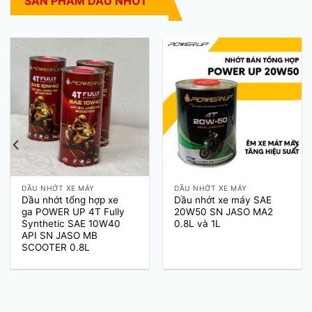
SẢN PHẨM DẦU NHỚT
DẦU NHỚT XE MÁY
DẦU NHỚT XE MÁY
Dầu nhớt tổng hợp xe
Dầu nhớt xe máy SAE
ga POWER UP 4T Fully
20W50 SN JASO MA2
Synthetic SAE 10W40
0.8L và 1L
API SN JASO MB
SCOOTER 0.8L