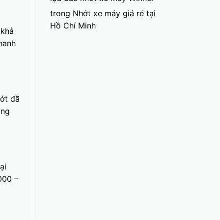
trong
Nhớt xe máy giá rẻ tại
Hồ Chí Minh
 khả
hanh
hớt đã
ộng
ại
000 –