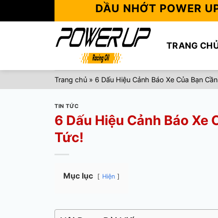
Skip
DẦU NHỚT POWER U
to
content
TRANG CH
Trang chủ
»
6 Dấu Hiệu Cảnh Báo Xe Của Bạn Cần
TIN TỨC
6 Dấu Hiệu Cảnh Báo Xe 
Tức!
Mục lục
Hiện