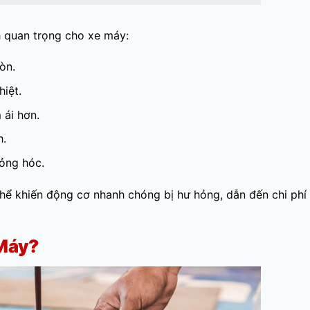
h quan trọng cho xe máy:
òn.
iệt.
 ái hơn.
h.
hỏng hóc.
hể khiến động cơ nhanh chóng bị hư hỏng, dẫn đến chi phí
Máy?