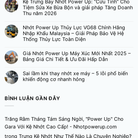
Kệ Trưng Bày Nhớt Power Up: “Cứu Tinh” Cho
Tiệm Sửa Xe Bừa Bộn và giải pháp Tăng Doanh
Thu năm 2026
Nhớt Power Up Thủy Lực VG68 Chính Hãng
Nhập Khẩu Malaysia – Giải Pháp Bảo Vệ Hệ
Thống Thủy Lực Toàn Diện
Giá Nhớt Power Up Máy Xúc Mới Nhất 2025 –
Bảng Giá Chi Tiết & Ưu Đãi Hấp Dẫn
Sai lầm khi thay nhớt xe máy – 5 lỗi phổ biến
khiến động cơ nhanh hỏng
BÌNH LUẬN GẦN ĐÂY
Trăng Rằm Tháng Tám Sáng Ngời, "Power Up" Cho
Gara Với Kệ Nhớt Cao Cấp! - Nhotpowerup.com
trong
Trưng Kệ Nhớt Như Thế Nào Là Chuyên Nghiệp?