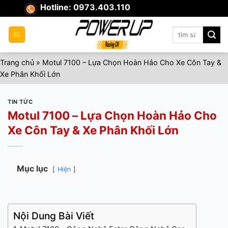
Skip
Hotline: 0973.403.110
to
content
Tìm
kiếm:
Trang chủ
»
Motul 7100 – Lựa Chọn Hoàn Hảo Cho Xe Côn Tay &
Xe Phân Khối Lớn
TIN TỨC
Motul 7100 – Lựa Chọn Hoàn Hảo Cho
Xe Côn Tay & Xe Phân Khối Lớn
Mục lục
Hiện
Nội Dung Bài Viết