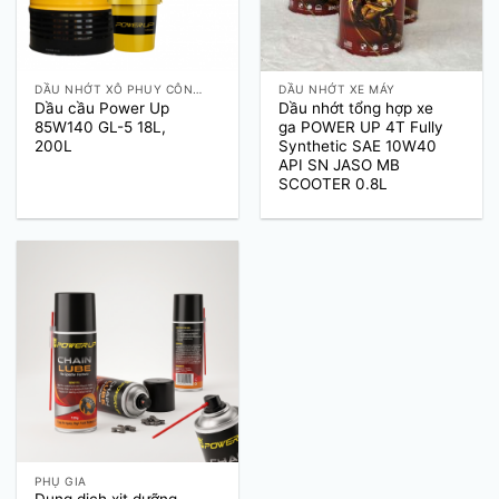
DẦU NHỚT XÔ PHUY CÔNG NGHIỆP
DẦU NHỚT XE MÁY
Dầu cầu Power Up
Dầu nhớt tổng hợp xe
85W140 GL-5 18L,
ga POWER UP 4T Fully
200L
Synthetic SAE 10W40
API SN JASO MB
SCOOTER 0.8L
PHỤ GIA