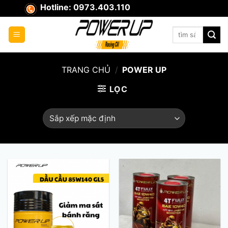
Skip
Hotline: 0973.403.110
to
content
Tìm
kiếm:
TRANG CHỦ
/
POWER UP
LỌC