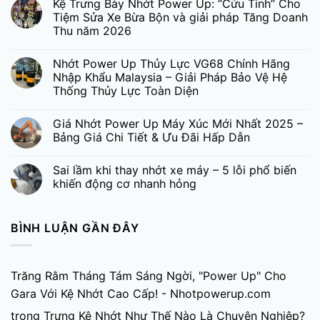
Kệ Trưng Bày Nhớt Power Up: “Cứu Tinh” Cho
Tiệm Sửa Xe Bừa Bộn và giải pháp Tăng Doanh
Thu năm 2026
Nhớt Power Up Thủy Lực VG68 Chính Hãng
Nhập Khẩu Malaysia – Giải Pháp Bảo Vệ Hệ
Thống Thủy Lực Toàn Diện
Giá Nhớt Power Up Máy Xúc Mới Nhất 2025 –
Bảng Giá Chi Tiết & Ưu Đãi Hấp Dẫn
Sai lầm khi thay nhớt xe máy – 5 lỗi phổ biến
khiến động cơ nhanh hỏng
BÌNH LUẬN GẦN ĐÂY
Trăng Rằm Tháng Tám Sáng Ngời, "Power Up" Cho
Gara Với Kệ Nhớt Cao Cấp! - Nhotpowerup.com
trong
Trưng Kệ Nhớt Như Thế Nào Là Chuyên Nghiệp?