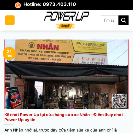
Skip
Hotline: 0973.403.110
to
content
Tìm
kiếm:
21
Th9
Kệ nhớt Power Up tại cửa hàng sửa xe Nhẫn – Điểm thay nhớt
Power Up uy tín
Anh Nhẫn nhớ lại, trước đây cửa tiệm sửa xe của anh chỉ là