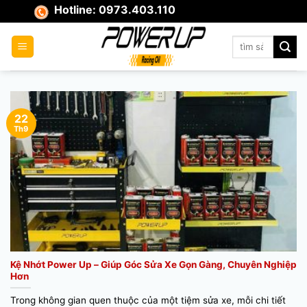
Skip
Hotline: 0973.403.110
to
content
Tìm
kiếm:
22
Th9
Kệ Nhớt Power Up – Giúp Góc Sửa Xe Gọn Gàng, Chuyên Nghiệp
Hơn
Trong không gian quen thuộc của một tiệm sửa xe, mỗi chi tiết