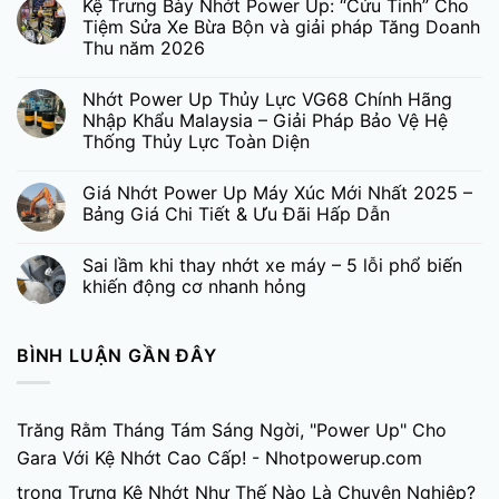
Kệ Trưng Bày Nhớt Power Up: “Cứu Tinh” Cho
Tiệm Sửa Xe Bừa Bộn và giải pháp Tăng Doanh
Thu năm 2026
Nhớt Power Up Thủy Lực VG68 Chính Hãng
Nhập Khẩu Malaysia – Giải Pháp Bảo Vệ Hệ
Thống Thủy Lực Toàn Diện
Giá Nhớt Power Up Máy Xúc Mới Nhất 2025 –
Bảng Giá Chi Tiết & Ưu Đãi Hấp Dẫn
Sai lầm khi thay nhớt xe máy – 5 lỗi phổ biến
khiến động cơ nhanh hỏng
BÌNH LUẬN GẦN ĐÂY
Trăng Rằm Tháng Tám Sáng Ngời, "Power Up" Cho
Gara Với Kệ Nhớt Cao Cấp! - Nhotpowerup.com
trong
Trưng Kệ Nhớt Như Thế Nào Là Chuyên Nghiệp?